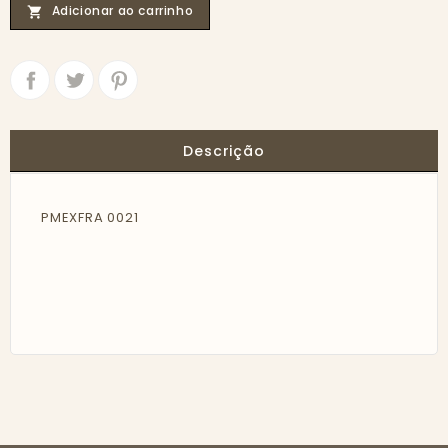
Adicionar ao carrinho

Partilhar
Tweet
Descrição
PMEXFRA 0021