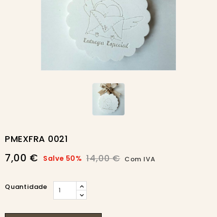
-50%
PMEXFRA 0021
7,00 €
14,00 €
Salve 50%
Com IVA
Quantidade