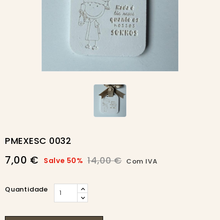
-50%
PMEXESC 0032
7,00 €
14,00 €
Salve 50%
Com IVA
Quantidade