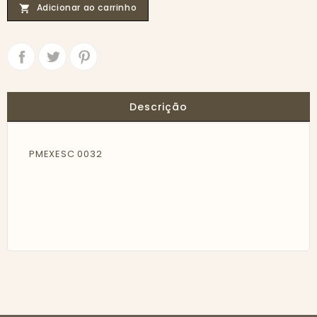
Adicionar ao carrinho

Partilhar
Tweet
Descrição
PMEXESC 0032