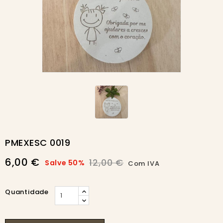
-50%
PMEXESC 0019
6,00 €
12,00 €
Salve 50%
Com IVA
Quantidade