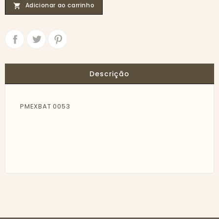
Adicionar ao carrinho

Partilhar
Tweet
Descrição
PMEXBAT 0053