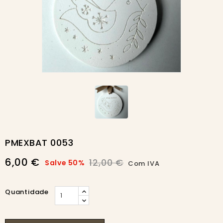
-50%
PMEXBAT 0053
6,00 €
12,00 €
Salve 50%
Com IVA
Quantidade