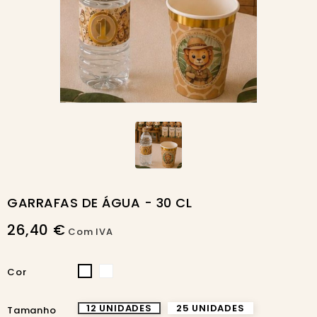
Novo
GARRAFAS DE ÁGUA - 30 CL
26,40 €
Com IVA
BRANCA
INCOLOR
Cor
12 UNIDADES
25 UNIDADES
Tamanho