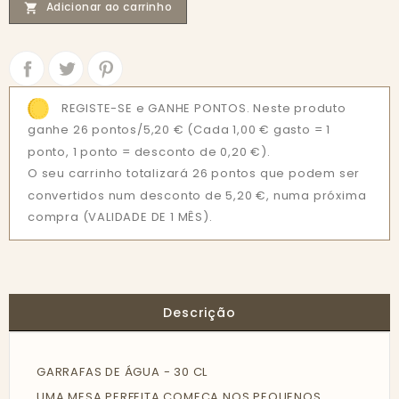
Adicionar ao carrinho

Partilhar
Tweet
REGISTE-SE e GANHE PONTOS. Neste produto
ganhe 26 pontos/5,20 €
(Cada 1,00 € gasto = 1
ponto, 1 ponto = desconto de 0,20 €).
O seu carrinho totalizará 26 pontos que podem ser
convertidos num desconto de 5,20 €, numa próxima
compra (VALIDADE DE 1 MÊS).
Descrição
GARRAFAS DE ÁGUA - 30 CL
UMA MESA PERFEITA COMEÇA NOS PEQUENOS