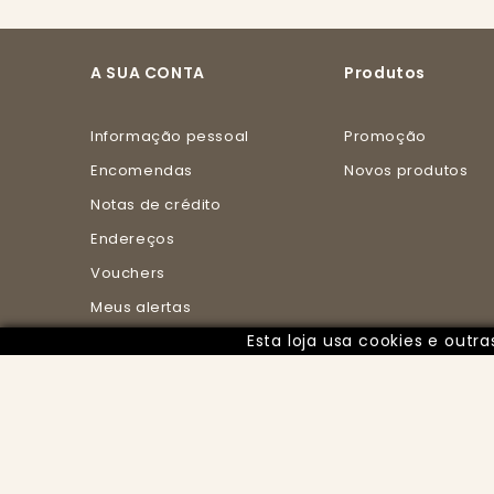
A SUA CONTA
Produtos
Informação pessoal
Promoção
Encomendas
Novos produtos
Notas de crédito
Endereços
Vouchers
Meus alertas
Esta loja usa cookies e out
Meus pontos de
fidelidade
© 2025 - PUREZA BY ISABEL todos os direitos rese