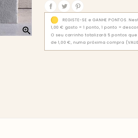
Partilhar
Tweet
REGISTE-SE e GANHE PONTOS. Nest
1,00 € gasto = 1 ponto, 1 ponto = desco

O seu carrinho totalizará 5 pontos q
de 1,00 €, numa próxima compra (VALID