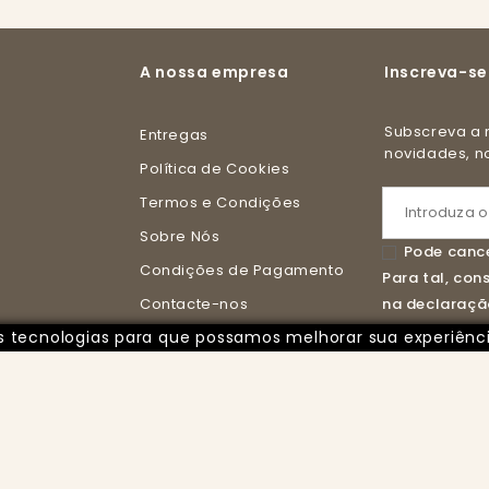
A nossa empresa
Inscreva-se
Subscreva a nossa newsletter e receba todas as
Entregas
novidades, 
Política de Cookies
Termos e Condições
Sobre Nós
Pode cance
Condições de Pagamento
Para tal, co
Contacte-nos
na declaração
ras tecnologias para que possamos melhorar sua experiênc
Livro de Reclamações Online
rvados - Desenvolvido por Imparpower