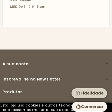
MEDIDAS : 2.1x1.5 cm
A sua conta

Inscreva-se na Newsletter

Produtos

Fidelidade
Esta loja usa cookies e outras tecnologias para
Conversar
A nossa empresa

que possamos melhorar sua experiência em