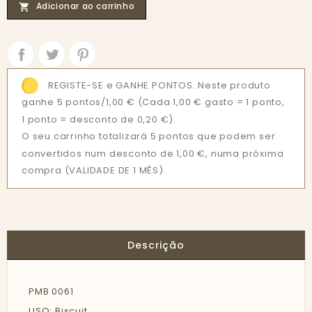
Adicionar ao carrinho

Partilhar
Tweet
REGISTE-SE e GANHE PONTOS. Neste produto
ganhe 5 pontos/1,00 €
(Cada 1,00 € gasto = 1 ponto,
1 ponto = desconto de 0,20 €).
O seu carrinho totalizará 5 pontos que podem ser
convertidos num desconto de 1,00 €, numa próxima
compra (VALIDADE DE 1 MÊS).
Descrição
PMB 0061
USO: Biscuit