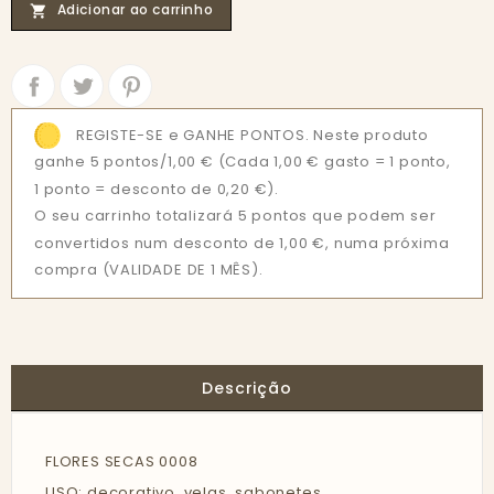
Adicionar ao carrinho

Partilhar
Tweet
REGISTE-SE e GANHE PONTOS. Neste produto
ganhe 5 pontos/1,00 €
(Cada 1,00 € gasto = 1 ponto,
1 ponto = desconto de 0,20 €).
O seu carrinho totalizará 5 pontos que podem ser
convertidos num desconto de 1,00 €, numa próxima
compra (VALIDADE DE 1 MÊS).
Descrição
FLORES SECAS 0008
USO: decorativo, velas, sabonetes ...