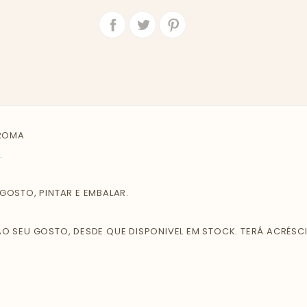
Partilhar
Tweet
AROMA
.
OSTO, PINTAR E EMBALAR.
 SEU GOSTO, DESDE QUE DISPONIVEL EM STOCK. TERÁ ACRÉSCI