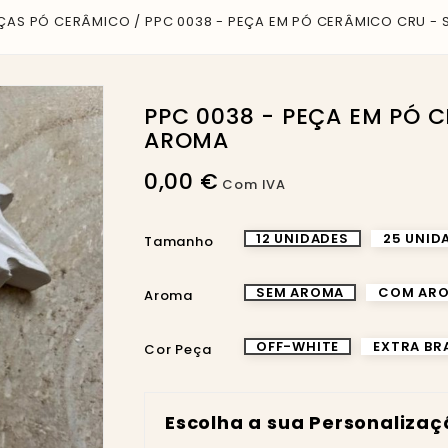
ÇAS PÓ CERÂMICO
PPC 0038 - PEÇA EM PÓ CERÂMICO CRU -
PPC 0038 - PEÇA EM PÓ CERÂMICO CRU - SEM
AROMA
0,00 €
Com IVA
12 UNIDADES
25 UNID
Tamanho
SEM AROMA
COM AR
Aroma
OFF-WHITE
EXTRA B
Cor Peça
Escolha a sua Personaliza