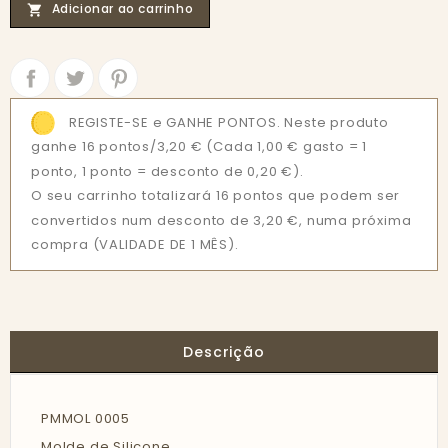
Adicionar ao carrinho

Partilhar
Tweet
REGISTE-SE e GANHE PONTOS. Neste produto
ganhe 16 pontos/3,20 €
(Cada 1,00 € gasto = 1
ponto, 1 ponto = desconto de 0,20 €).
O seu carrinho totalizará 16 pontos que podem ser
convertidos num desconto de 3,20 €, numa próxima
compra (VALIDADE DE 1 MÊS).
Descrição
PMMOL 0005
Molde de Silicone