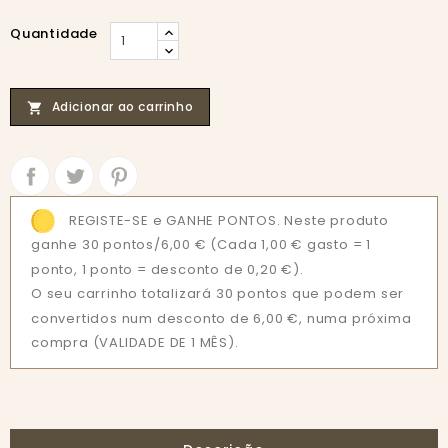
Quantidade
Adicionar ao carrinho

Partilhar
Tweet
REGISTE-SE e GANHE PONTOS. Neste produto
ganhe 30 pontos/6,00 €
(Cada 1,00 € gasto = 1
ponto, 1 ponto = desconto de 0,20 €).
O seu carrinho totalizará 30 pontos que podem ser
convertidos num desconto de 6,00 €, numa próxima
compra (VALIDADE DE 1 MÊS).