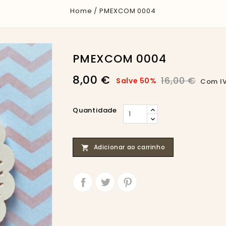
Home
PMEXCOM 0004
PMEXCOM 0004
8,00 €
16,00 €
Salve 50%
Com I
Quantidade
Adicionar ao carrinho

Partilhar
Tweet