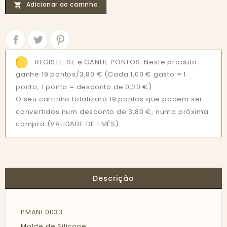
Adicionar ao carrinho

Partilhar
Tweet
REGISTE-SE e GANHE PONTOS. Neste produto
ganhe 19 pontos/3,80 €
(Cada 1,00 € gasto = 1
ponto, 1 ponto = desconto de 0,20 €).
O seu carrinho totalizará 19 pontos que podem ser
convertidos num desconto de 3,80 €, numa próxima
compra (VALIDADE DE 1 MÊS).
Descrição
PMANI 0033
Molde de Silicone