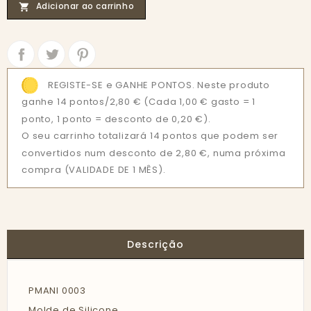
Adicionar ao carrinho

Partilhar
Tweet
REGISTE-SE e GANHE PONTOS. Neste produto
ganhe 14 pontos/2,80 €
(Cada 1,00 € gasto = 1
ponto, 1 ponto = desconto de 0,20 €).
O seu carrinho totalizará 14 pontos que podem ser
convertidos num desconto de 2,80 €, numa próxima
compra (VALIDADE DE 1 MÊS).
Descrição
PMANI 0003
Molde de Silicone