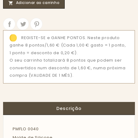
Adicionar ao carrinho

Partilhar
Tweet
REGISTE-SE e GANHE PONTOS. Neste produto
ganhe 8 pontos/1,60 €
(Cada 1,00 € gasto = 1 ponto,
1 ponto = desconto de 0,20 €).
O seu carrinho totalizará 8 pontos que podem ser
convertidos num desconto de 1,60 €, numa próxima
compra (VALIDADE DE 1 MÊS).
Descrição
PMFLO 0040
Molde de Silicone