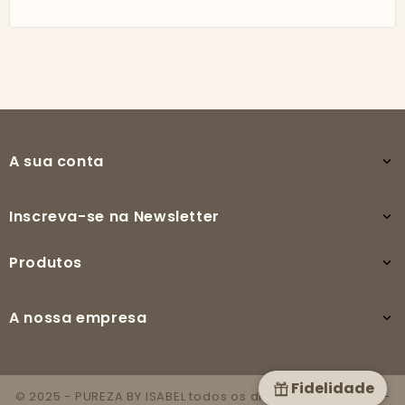
A sua conta

Inscreva-se na Newsletter

Produtos

A nossa empresa

Fidelidade
© 2025 - PUREZA BY ISABEL todos os direitos reservados -