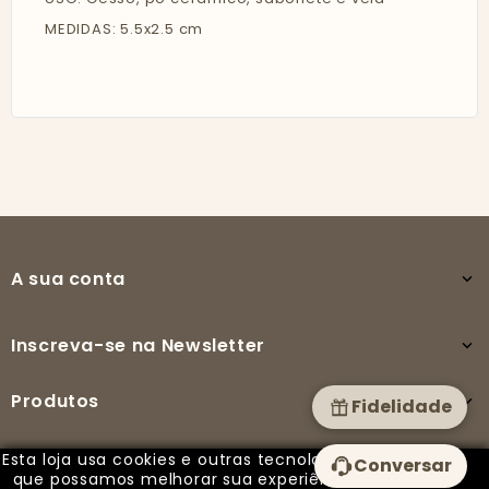
MEDIDAS: 5.5x2.5 cm
A sua conta

Inscreva-se na Newsletter

Produtos

Fidelidade
Esta loja usa cookies e outras tecnologias para
Conversar
A nossa empresa

que possamos melhorar sua experiência em