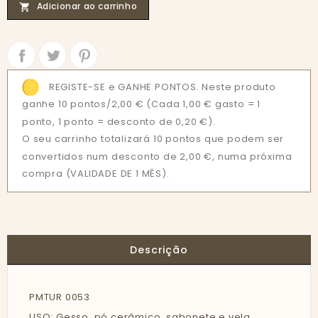
Adicionar ao carrinho

Partilhar
Tweet
REGISTE-SE e GANHE PONTOS. Neste produto
ganhe 10 pontos/2,00 €
(Cada 1,00 € gasto = 1
ponto, 1 ponto = desconto de 0,20 €).
O seu carrinho totalizará 10 pontos que podem ser
convertidos num desconto de 2,00 €, numa próxima
compra (VALIDADE DE 1 MÊS).
Descrição
PMTUR 0053
USO: Gesso, pó cerâmico, sabonete e vela