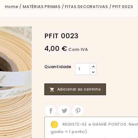
Home
MATÉRIAS PRIMAS
FITAS DECORATIVAS
PFIT 0023
PFIT 0023
4,00 €
Com IVA
Quantidade
Adicionar ao carrinho

Partilhar
Tweet
REGISTE-SE e GANHE PONTOS. Nes
gasto = 1 ponto).