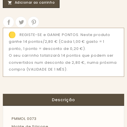
Adicionar ao carrinho

Partilhar
Tweet
REGISTE-SE e GANHE PONTOS. Neste produto
ganhe 14 pontos/2,80 €
(Cada 1,00 € gasto = 1
ponto, 1 ponto = desconto de 0,20 €).
O seu carrinho totalizará 14 pontos que podem ser
convertidos num desconto de 2,80 €, numa próxima
compra (VALIDADE DE 1 MÊS).
Descrição
PMMOL 0073
Molde de Silicone