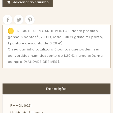
Adicionar ao carrinho

Partilhar
Tweet
REGISTE-SE e GANHE PONTOS. Neste produto
ganhe 6 pontos/1,20 €
(Cada 1,00 € gasto = 1 ponto,
1 ponto = desconto de 0,20 €).
O seu carrinho totalizará 6 pontos que podem ser
convertidos num desconto de 1,20 €, numa próxima
compra (VALIDADE DE 1 MÊS).
Descrição
PMMOL 0021
Molde de Silicone