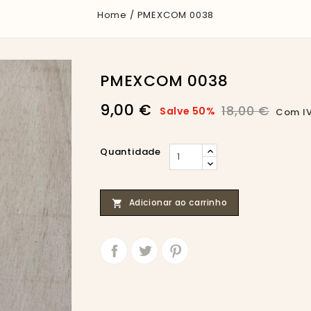
Home
PMEXCOM 0038
PMEXCOM 0038
9,00 €
18,00 €
Salve 50%
Com I
Quantidade
Adicionar ao carrinho

Partilhar
Tweet