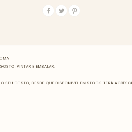
Partilhar
Tweet
ROMA
OSTO, PINTAR E EMBALAR.
 SEU GOSTO, DESDE QUE DISPONIVEL EM STOCK. TERÁ ACRÉSCI