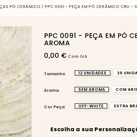
ÇAS PÓ CERÂMICO
PPC 0091 - PEÇA EM PÓ CERÂMICO CRU -
PPC 0091 - PEÇA EM PÓ CERÂMICO CRU - SEM
AROMA
0,00 €
Com IVA
12 UNIDADES
25 UNID
Tamanho
SEM AROMA
COM AR
Aroma
OFF-WHITE
EXTRA B
Cor Peça
Escolha a sua Personaliza